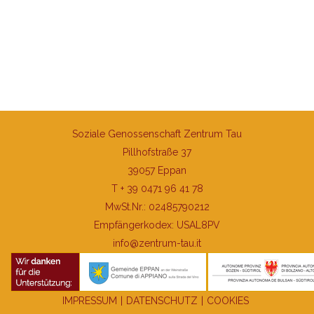
Soziale Genossenschaft Zentrum Tau
Pillhofstraße 37
39057 Eppan
T + 39 0471 96 41 78
MwSt.Nr.: 02485790212
Empfängerkodex: USAL8PV
info@zentrum-tau.it
IMPRESSUM
|
DATENSCHUTZ
|
COOKIES