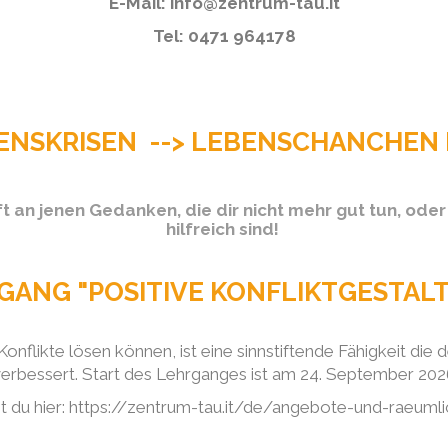
E-Mail: info@zentrum-tau.it
Tel: 0471 964178
ENSKRISEN --> LEBENSCHANCHE
 an jenen Gedanken, die dir nicht mehr gut tun, oder 
hilfreich sind!
GANG "POSITIVE KONFLIKTGESTAL
onflikte lösen können, ist eine sinnstiftende Fähigkeit die
erbessert. Start des Lehrganges ist am 24. September 202
t du hier: https://zentrum-tau.it/de/angebote-und-raeumli