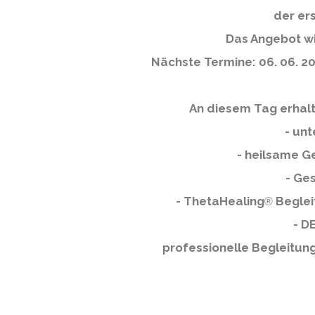
der er
Das Angebot w
Nächste Termine: 06. 06. 202
An diesem Tag erhalt
- un
- heilsame G
- Ge
- ThetaHealing
Begleit
®
-
DE
professionelle Begleitung