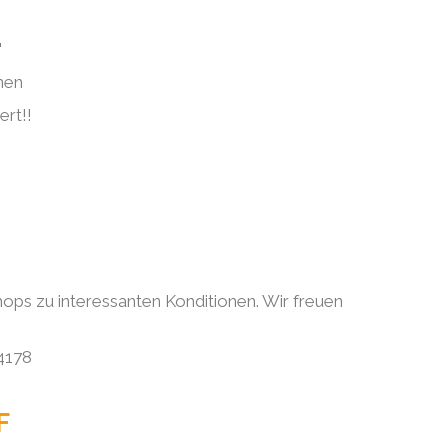
"
nnen
ert!!
ops zu interessanten Konditionen. Wir freuen
64178
F