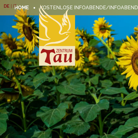
DE
|
IT
HOME
KOSTENLOSE INFOABENDE/INFOABEND