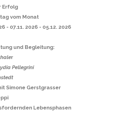
 Erfolg
stag vom Monat
6 - 07.11. 2026 - 05.12. 2026
atung und Begleitung:
thale
r
ydia Pellegrini
nstedt
 mit Simone Gerstgrasser
eppi
ausfordernden Lebensphasen