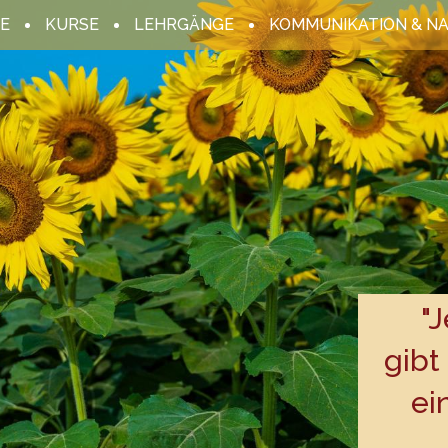
E
KURSE
LEHRGÄNGE
KOMMUNIKATION & N
"
gibt
ei