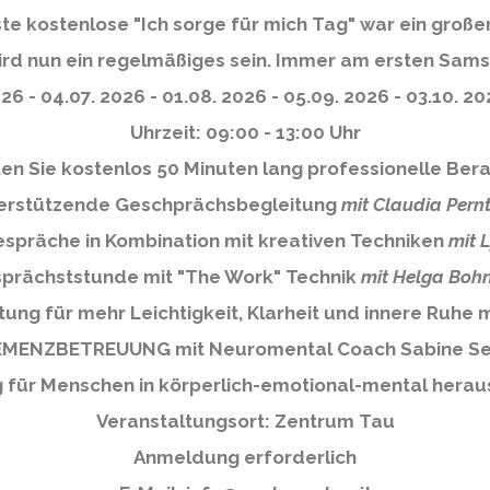
ste kostenlose "Ich sorge für mich Tag" war ein großer
ird nun ein regelmäßiges sein. Immer am ersten Sam
6 - 04.07. 2026 - 01.08. 2026 - 05.09. 2026 - 03.10. 202
Uhrzeit: 09:00 - 13:00 Uhr
en Sie kostenlos 50 Minuten lang professionelle Ber
terstützende Geschprächsbegleitung
mit Claudia Pern
espräche in Kombination mit kreativen Techniken
mit L
sprächststunde mit "The Work" Technik
mit Helga Boh
ung für mehr Leichtigkeit, Klarheit und innere Ruhe
MENZBETREUUNG mit Neuromental Coach Sabine S
 für Menschen in körperlich-emotional-mental her
Veranstaltungsort: Zentrum Tau
Anmeldung erforderlich