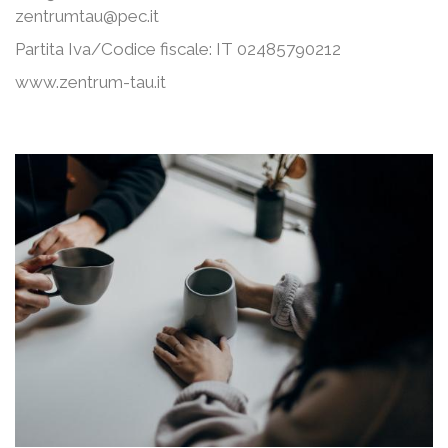
zentrumtau@pec.it
Partita Iva/Codice fiscale: IT 02485790212
www.zentrum-tau.it